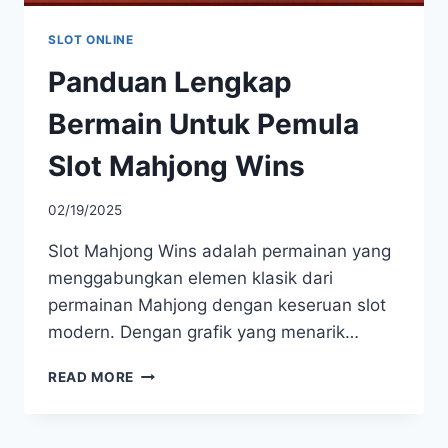
SLOT ONLINE
Panduan Lengkap
Bermain Untuk Pemula
Slot Mahjong Wins
02/19/2025
Slot Mahjong Wins adalah permainan yang
menggabungkan elemen klasik dari
permainan Mahjong dengan keseruan slot
modern. Dengan grafik yang menarik…
PANDUAN
READ MORE
LENGKAP
BERMAIN
UNTUK