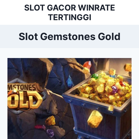
Skip
SLOT GACOR WINRATE
to
TERTINGGI
content
Slot Gemstones Gold