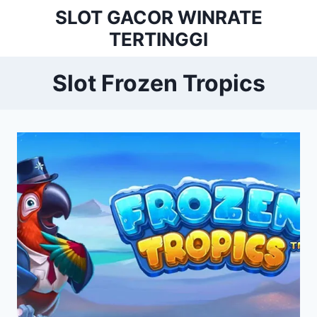
Skip
SLOT GACOR WINRATE
to
TERTINGGI
content
Slot Frozen Tropics