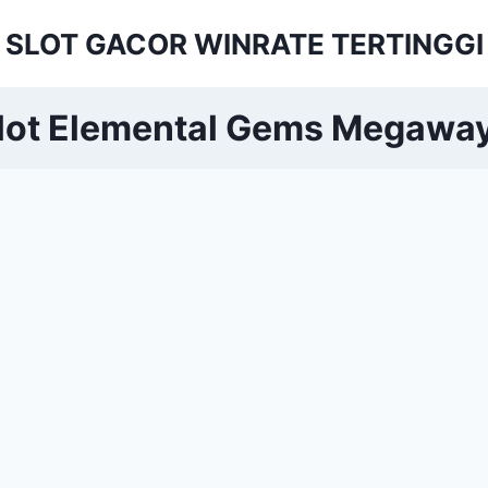
SLOT GACOR WINRATE TERTINGGI
lot Elemental Gems Megawa