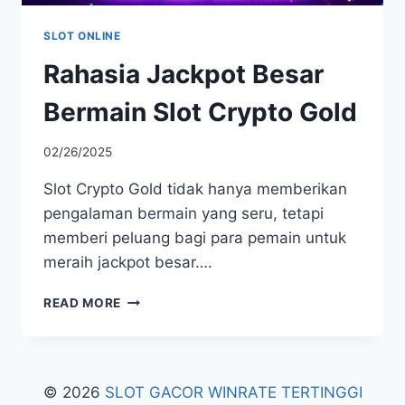
SLOT ONLINE
Rahasia Jackpot Besar
Bermain Slot Crypto Gold
02/26/2025
Slot Crypto Gold tidak hanya memberikan
pengalaman bermain yang seru, tetapi
memberi peluang bagi para pemain untuk
meraih jackpot besar….
RAHASIA
READ MORE
JACKPOT
BESAR
BERMAIN
SLOT
© 2026
SLOT GACOR WINRATE TERTINGGI
CRYPTO