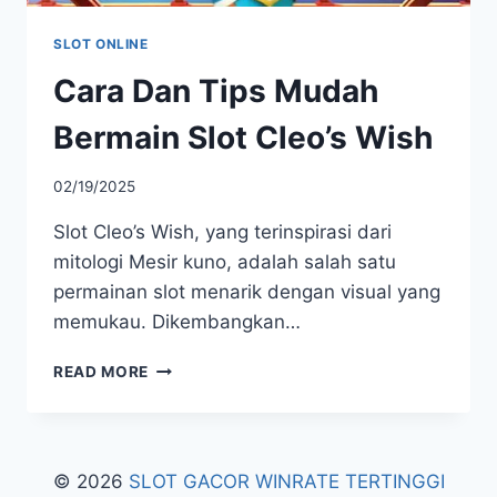
SLOT ONLINE
Cara Dan Tips Mudah
Bermain Slot Cleo’s Wish
02/19/2025
Slot Cleo’s Wish, yang terinspirasi dari
mitologi Mesir kuno, adalah salah satu
permainan slot menarik dengan visual yang
memukau. Dikembangkan…
CARA
READ MORE
DAN
TIPS
MUDAH
BERMAIN
© 2026
SLOT GACOR WINRATE TERTINGGI
SLOT