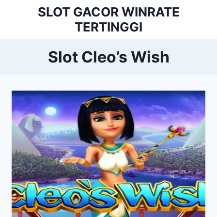
Skip
SLOT GACOR WINRATE
to
TERTINGGI
content
Slot Cleo’s Wish