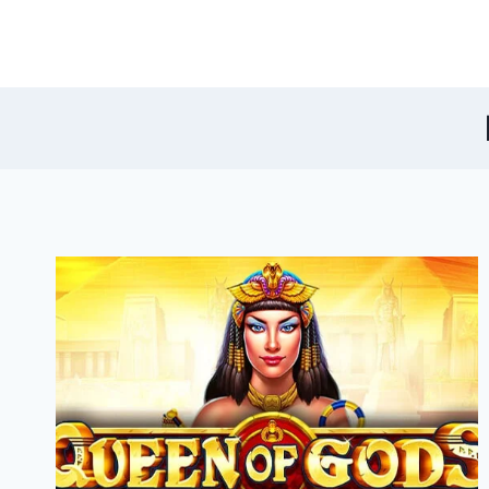
Skip
to
content