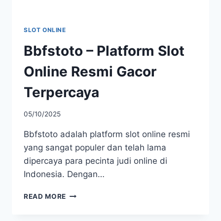
SLOT ONLINE
Bbfstoto – Platform Slot
Online Resmi Gacor
Terpercaya
05/10/2025
Bbfstoto adalah platform slot online resmi
yang sangat populer dan telah lama
dipercaya para pecinta judi online di
Indonesia. Dengan…
BBFSTOTO
READ MORE
–
PLATFORM