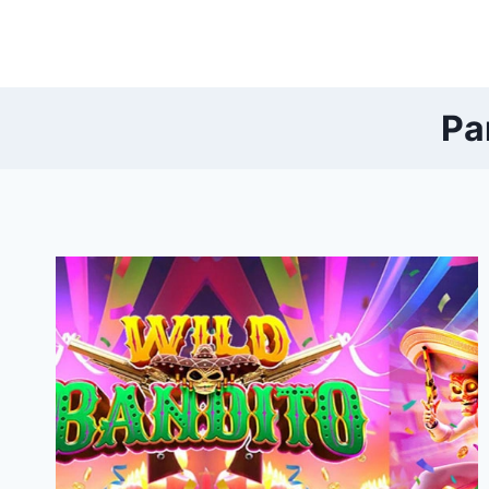
Skip
to
content
Pa