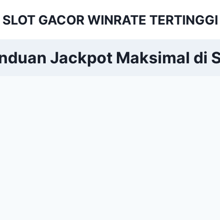
SLOT GACOR WINRATE TERTINGGI
nduan Jackpot Maksimal di S