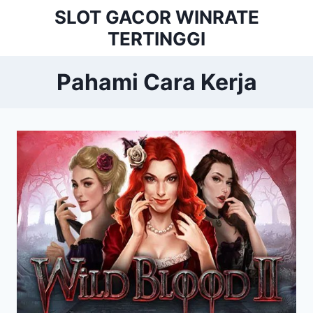
Skip
SLOT GACOR WINRATE
to
TERTINGGI
content
Pahami Cara Kerja