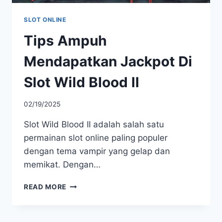
SLOT ONLINE
Tips Ampuh
Mendapatkan Jackpot Di
Slot Wild Blood II
02/19/2025
Slot Wild Blood II adalah salah satu
permainan slot online paling populer
dengan tema vampir yang gelap dan
memikat. Dengan…
TIPS
READ MORE
AMPUH
MENDAPATKAN
JACKPOT