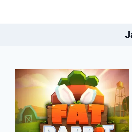
Skip
to
content
J