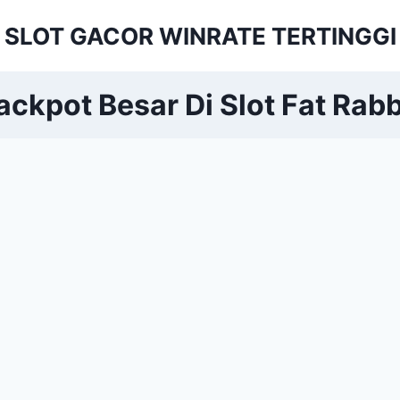
SLOT GACOR WINRATE TERTINGGI
ackpot Besar Di Slot Fat Rabb