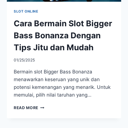
SLOT ONLINE
Cara Bermain Slot Bigger
Bass Bonanza Dengan
Tips Jitu dan Mudah
01/25/2025
Bermain slot Bigger Bass Bonanza
menawarkan keseruan yang unik dan
potensi kemenangan yang menarik. Untuk
memulai, pilih nilai taruhan yang…
CARA
READ MORE
BERMAIN
SLOT
BIGGER