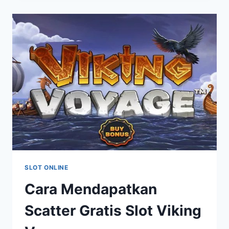
GRATIS
SLOT
MAHJONG
WINS
2
SLOT ONLINE
Cara Mendapatkan
Scatter Gratis Slot Viking