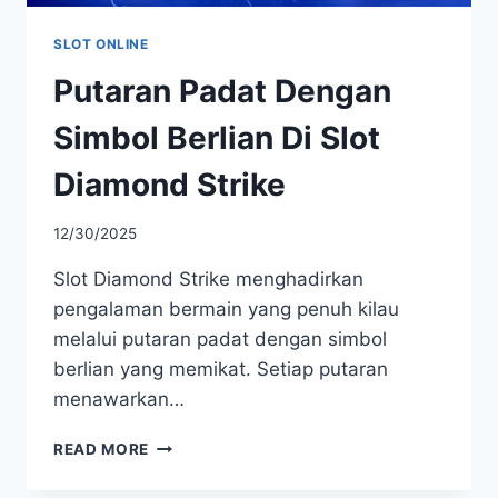
SLOT ONLINE
Putaran Padat Dengan
Simbol Berlian Di Slot
Diamond Strike
12/30/2025
Slot Diamond Strike menghadirkan
pengalaman bermain yang penuh kilau
melalui putaran padat dengan simbol
berlian yang memikat. Setiap putaran
menawarkan…
PUTARAN
READ MORE
PADAT
DENGAN