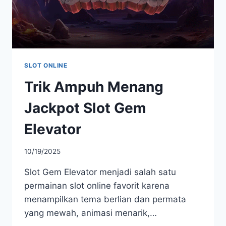
SLOT ONLINE
Trik Ampuh Menang
Jackpot Slot Gem
Elevator
10/19/2025
Slot Gem Elevator menjadi salah satu
permainan slot online favorit karena
menampilkan tema berlian dan permata
yang mewah, animasi menarik,…