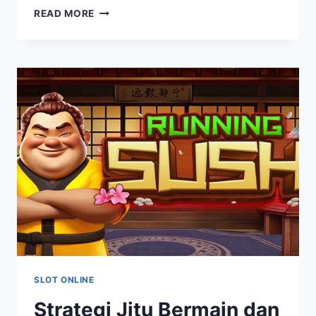
TRIK
READ MORE
AMPUH
MENANG
JACKPOT
SLOT
GEM
ELEVATOR
SLOT ONLINE
Strategi Jitu Bermain dan