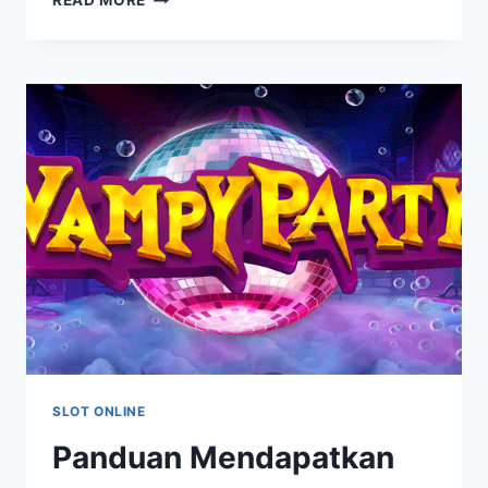
READ MORE
EFEKTIF
BERMAIN
SLOT
CANDY
CORNER
SLOT ONLINE
Panduan Mendapatkan