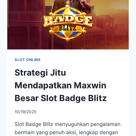
SLOT ONLINE
Strategi Jitu
Mendapatkan Maxwin
Besar Slot Badge Blitz
10/19/2025
Slot Badge Blitz menyuguhkan pengalaman
bermain yang penuh aksi, lengkap dengan