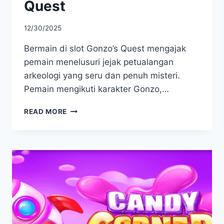
Quest
12/30/2025
Bermain di slot Gonzo’s Quest mengajak
pemain menelusuri jejak petualangan
arkeologi yang seru dan penuh misteri.
Pemain mengikuti karakter Gonzo,…
PETUALANGAN
READ MORE
ARKEOLOGI
SERU
DALAM
SLOT
GONZO’S
QUEST