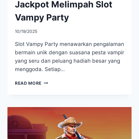
Jackpot Melimpah Slot
Vampy Party
10/19/2025
Slot Vampy Party menawarkan pengalaman
bermain unik dengan suasana pesta vampir
yang seru dan peluang hadiah besar yang
menggoda. Setiap…
PANDUAN
READ MORE
MENDAPATKAN
JACKPOT
MELIMPAH
SLOT
VAMPY
PARTY