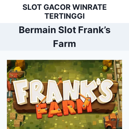
Skip
SLOT GACOR WINRATE
to
TERTINGGI
content
Bermain Slot Frank’s
Farm