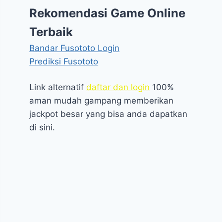
Rekomendasi Game Online
Terbaik
Bandar Fusototo Login
Prediksi Fusototo
Link alternatif
daftar dan login
100%
aman mudah gampang memberikan
jackpot besar yang bisa anda dapatkan
di sini.