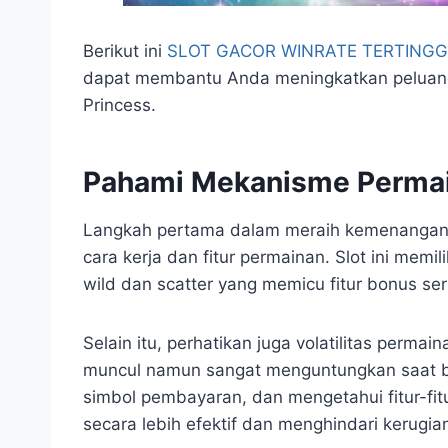
Berikut ini
SLOT GACOR WINRATE TERTINGG
dapat membantu Anda meningkatkan peluang
Princess.
Pahami Mekanisme Perma
Langkah pertama dalam meraih kemenangan b
cara kerja dan fitur permainan. Slot ini mem
wild dan scatter yang memicu fitur bonus ser
Selain itu, perhatikan juga volatilitas permai
muncul namun sangat menguntungkan saat b
simbol pembayaran, dan mengetahui fitur-f
secara lebih efektif dan menghindari kerugia