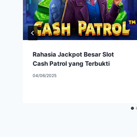
Rahasia Jackpot Besar Slot
Cash Patrol yang Terbukti
04/06/2025