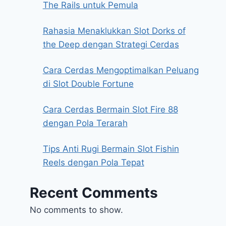
The Rails untuk Pemula
Rahasia Menaklukkan Slot Dorks of
the Deep dengan Strategi Cerdas
Cara Cerdas Mengoptimalkan Peluang
di Slot Double Fortune
Cara Cerdas Bermain Slot Fire 88
dengan Pola Terarah
Tips Anti Rugi Bermain Slot Fishin
Reels dengan Pola Tepat
Recent Comments
No comments to show.