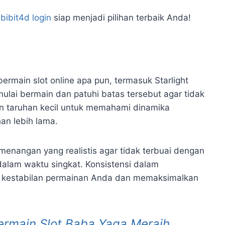
?
bibit4d login
siap menjadi pilihan terbaik Anda!
ermain slot online apa pun, termasuk Starlight
ulai bermain dan patuhi batas tersebut agar tidak
an taruhan kecil untuk memahami dinamika
an lebih lama.
emenangan yang realistis agar tidak terbuai dengan
lam waktu singkat. Konsistensi dalam
 kestabilan permainan Anda dan memaksimalkan
ermain Slot Baba Yaga Meraih