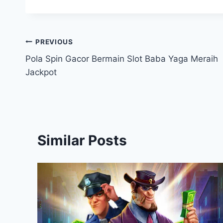
Post
PREVIOUS
Pola Spin Gacor Bermain Slot Baba Yaga Meraih
navigation
Jackpot
Similar Posts