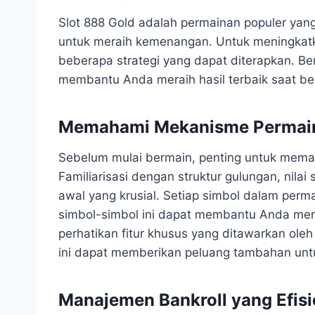
Slot 888 Gold adalah permainan populer ya
untuk meraih kemenangan. Untuk meningkat
beberapa strategi yang dapat diterapkan. Be
membantu Anda meraih hasil terbaik saat be
Memahami Mekanisme Permai
Sebelum mulai bermain, penting untuk mema
Familiarisasi dengan struktur gulungan, nil
awal yang krusial. Setiap simbol dalam perm
simbol-simbol ini dapat membantu Anda menyu
perhatikan fitur khusus yang ditawarkan oleh
ini dapat memberikan peluang tambahan un
Manajemen Bankroll yang Efisi