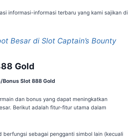
 informasi-informasi terbaru yang kami sajikan di
ot Besar di Slot Captain’s Bounty
888 Gold
ermain dan bonus yang dapat meningkatkan
r. Berikut adalah fitur-fitur utama dalam
berfungsi sebagai pengganti simbol lain (kecuali