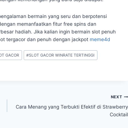
n pengalaman bermain yang seru dan berpotensi
engan memanfaatkan fitur free spins dan
ar hadiah. Jika kalian ingin bermain slot penuh
lot tergacor dan penuh dengan jackpot
meme4d
OT GACOR
#
SLOT GACOR WINRATE TERTINGGI
NEXT
Cara Menang yang Terbukti Efektif di Strawberry
Cocktail