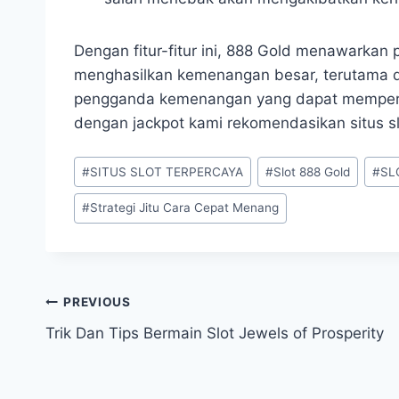
Dengan fitur-fitur ini, 888 Gold menawarka
menghasilkan kemenangan besar, terutama d
pengganda kemenangan yang dapat memperbes
dengan jackpot kami rekomendasikan situs s
Post
#
SITUS SLOT TERPERCAYA
#
Slot 888 Gold
#
SL
Tags:
#
Strategi Jitu Cara Cepat Menang
Post
PREVIOUS
Trik Dan Tips Bermain Slot Jewels of Prosperity
navigation