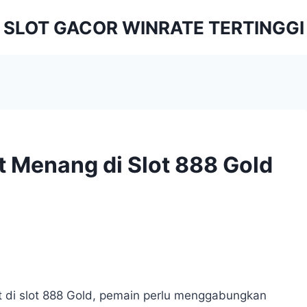
SLOT GACOR WINRATE TERTINGGI
at Menang di Slot 888 Gold
di slot 888 Gold, pemain perlu menggabungkan