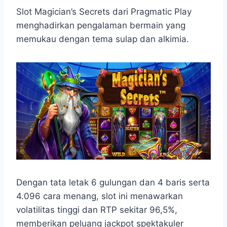
h
a
e
e
k
i
a
c
s
l
y
n
Slot Magician’s Secrets dari Pragmatic Play
t
e
s
e
p
e
menghadirkan pengalaman bermain yang
s
b
e
g
e
memukau dengan tema sulap dan alkimia.
A
o
n
r
p
o
g
a
p
k
e
m
r
Dengan tata letak 6 gulungan dan 4 baris serta
4.096 cara menang, slot ini menawarkan
volatilitas tinggi dan RTP sekitar 96,5%,
memberikan peluang jackpot spektakuler