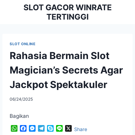
Skip
SLOT GACOR WINRATE
to
TERTINGGI
content
SLOT ONLINE
Rahasia Bermain Slot
Magician’s Secrets Agar
Jackpot Spektakuler
By
06/24/2025
adminyuershuang
Bagikan
W
F
M
T
S
L
X
Share