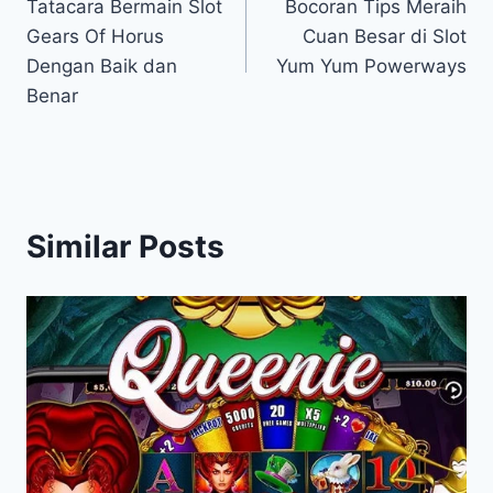
Tatacara Bermain Slot
Bocoran Tips Meraih
navigation
Gears Of Horus
Cuan Besar di Slot
Dengan Baik dan
Yum Yum Powerways
Benar
Similar Posts