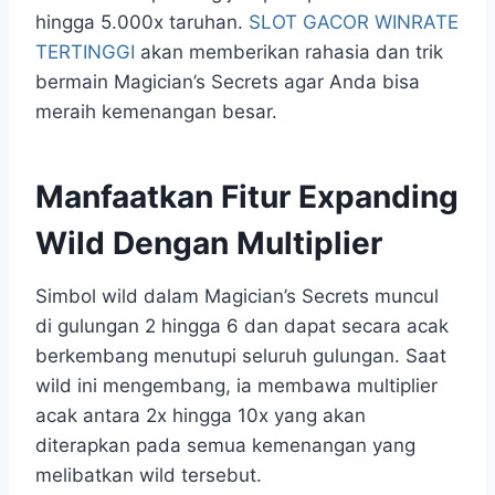
hingga 5.000x taruhan.
SLOT GACOR WINRATE
TERTINGGI
akan memberikan rahasia dan trik
bermain Magician’s Secrets agar Anda bisa
meraih kemenangan besar.
Manfaatkan Fitur Expanding
Wild Dengan Multiplier
Simbol wild dalam Magician’s Secrets muncul
di gulungan 2 hingga 6 dan dapat secara acak
berkembang menutupi seluruh gulungan. Saat
wild ini mengembang, ia membawa multiplier
acak antara 2x hingga 10x yang akan
diterapkan pada semua kemenangan yang
melibatkan wild tersebut.