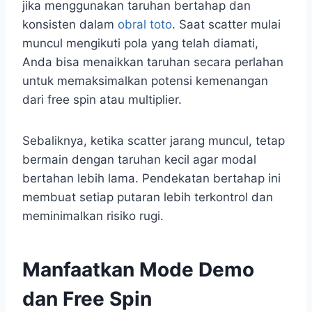
jika menggunakan taruhan bertahap dan
konsisten dalam
obral toto
. Saat scatter mulai
muncul mengikuti pola yang telah diamati,
Anda bisa menaikkan taruhan secara perlahan
untuk memaksimalkan potensi kemenangan
dari free spin atau multiplier.
Sebaliknya, ketika scatter jarang muncul, tetap
bermain dengan taruhan kecil agar modal
bertahan lebih lama. Pendekatan bertahap ini
membuat setiap putaran lebih terkontrol dan
meminimalkan risiko rugi.
Manfaatkan Mode Demo
dan Free Spin