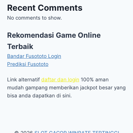
Recent Comments
No comments to show.
Rekomendasi Game Online
Terbaik
Bandar Fusototo Login
Prediksi Fusototo
Link alternatif
daftar dan login
100% aman
mudah gampang memberikan jackpot besar yang
bisa anda dapatkan di sini.