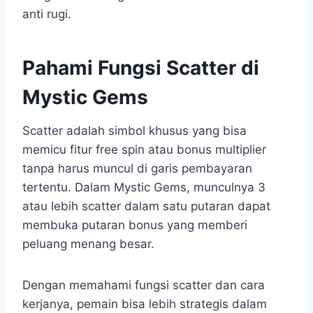
anti rugi.
Pahami Fungsi Scatter di
Mystic Gems
Scatter adalah simbol khusus yang bisa
memicu fitur free spin atau bonus multiplier
tanpa harus muncul di garis pembayaran
tertentu. Dalam Mystic Gems, munculnya 3
atau lebih scatter dalam satu putaran dapat
membuka putaran bonus yang memberi
peluang menang besar.
Dengan memahami fungsi scatter dan cara
kerjanya, pemain bisa lebih strategis dalam