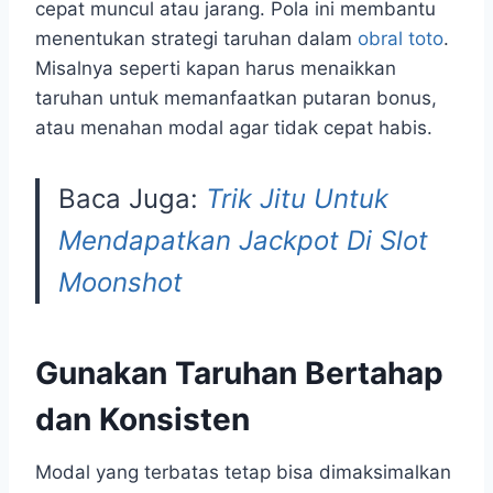
cepat muncul atau jarang. Pola ini membantu
menentukan strategi taruhan dalam
obral toto
.
Misalnya seperti kapan harus menaikkan
taruhan untuk memanfaatkan putaran bonus,
atau menahan modal agar tidak cepat habis.
Baca Juga:
Trik Jitu Untuk
Mendapatkan Jackpot Di Slot
Moonshot
Gunakan Taruhan Bertahap
dan Konsisten
Modal yang terbatas tetap bisa dimaksimalkan