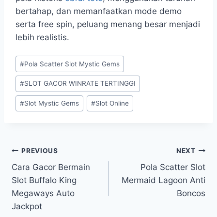
bertahap, dan memanfaatkan mode demo
serta free spin, peluang menang besar menjadi
lebih realistis.
Post
#
Pola Scatter Slot Mystic Gems
Tags:
#
SLOT GACOR WINRATE TERTINGGI
#
Slot Mystic Gems
#
Slot Online
Post
PREVIOUS
NEXT
Cara Gacor Bermain
Pola Scatter Slot
navigation
Slot Buffalo King
Mermaid Lagoon Anti
Megaways Auto
Boncos
Jackpot