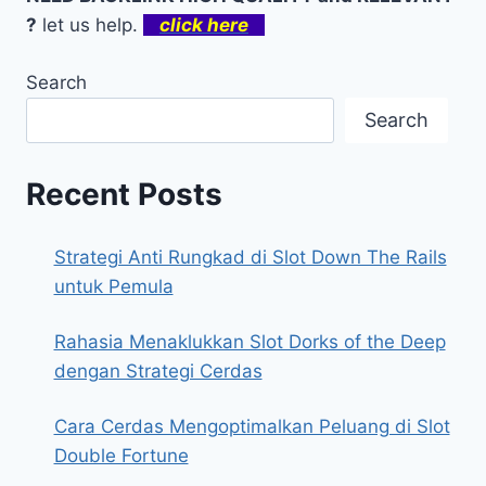
?
let us help.
click here
Search
Search
Recent Posts
Strategi Anti Rungkad di Slot Down The Rails
untuk Pemula
Rahasia Menaklukkan Slot Dorks of the Deep
dengan Strategi Cerdas
Cara Cerdas Mengoptimalkan Peluang di Slot
Double Fortune