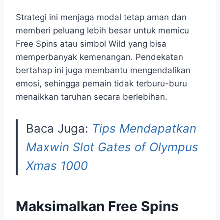
Strategi ini menjaga modal tetap aman dan
memberi peluang lebih besar untuk memicu
Free Spins atau simbol Wild yang bisa
memperbanyak kemenangan. Pendekatan
bertahap ini juga membantu mengendalikan
emosi, sehingga pemain tidak terburu-buru
menaikkan taruhan secara berlebihan.
Baca Juga:
Tips Mendapatkan
Maxwin Slot Gates of Olympus
Xmas 1000
Maksimalkan Free Spins