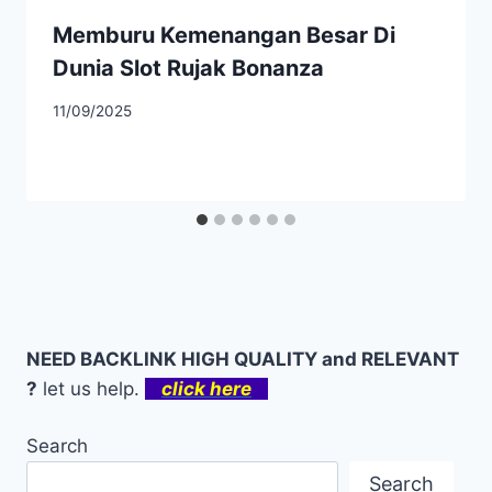
​Memburu Kemenangan Besar Di
Dunia Slot Rujak Bonanza
11/09/2025
NEED BACKLINK HIGH QUALITY and RELEVANT
?
let us help.
click here
Search
Search