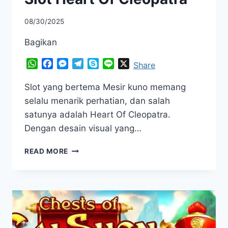
08/30/2025
Bagikan
WhatsApp
Facebook
Messenger
Telegram
Skype
Line
X
Share
Slot yang bertema Mesir kuno memang
selalu menarik perhatian, dan salah
satunya adalah Heart Of Cleopatra.
Dengan desain visual yang…
CARA
READ MORE
CERDAS
RAIH
KEMENANGAN
BESAR
DI
SLOT
HEART