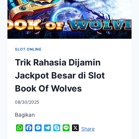
SLOT ONLINE
Trik Rahasia Dijamin
Jackpot Besar di Slot
Book Of Wolves
08/30/2025
Bagikan
WhatsApp
Facebook
Messenger
Telegram
Skype
Line
X
Share