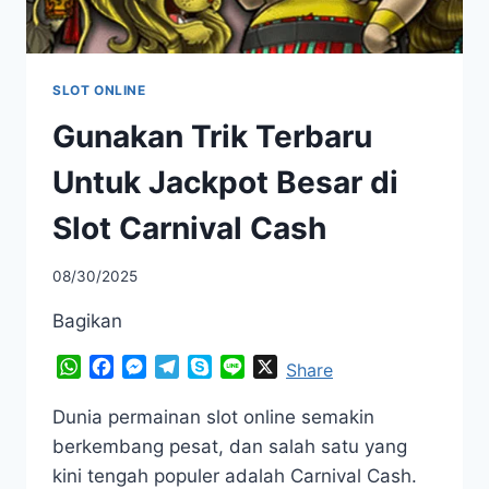
SLOT ONLINE
Gunakan Trik Terbaru
Untuk Jackpot Besar di
Slot Carnival Cash
08/30/2025
Bagikan
WhatsApp
Facebook
Messenger
Telegram
Skype
Line
X
Share
Dunia permainan slot online semakin
berkembang pesat, dan salah satu yang
kini tengah populer adalah Carnival Cash.