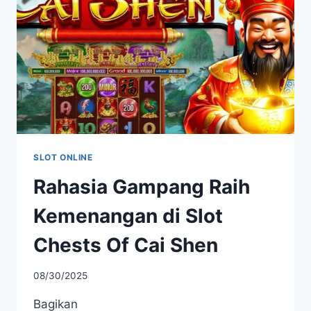
OF
CLEOPATRA
SLOT ONLINE
Rahasia Gampang Raih
Kemenangan di Slot
Chests Of Cai Shen
08/30/2025
Bagikan