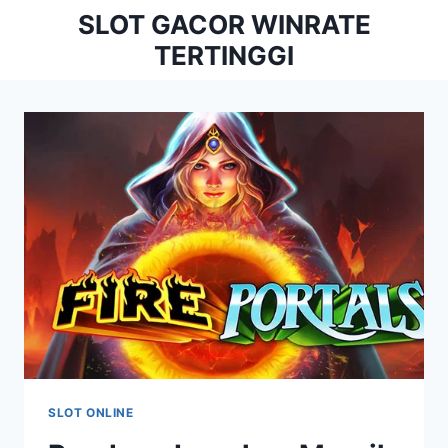
Skip
SLOT GACOR WINRATE
to
TERTINGGI
content
SLOT ONLINE