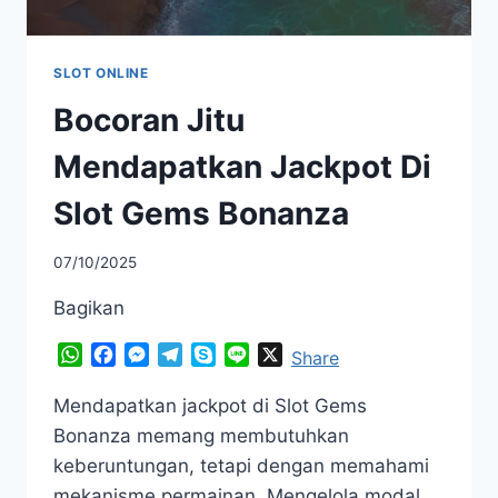
SLOT ONLINE
Bocoran Jitu
Mendapatkan Jackpot Di
Slot Gems Bonanza
07/10/2025
Bagikan
WhatsApp
Facebook
Messenger
Telegram
Skype
Line
X
Share
Mendapatkan jackpot di Slot Gems
Bonanza memang membutuhkan
keberuntungan, tetapi dengan memahami
mekanisme permainan. Mengelola modal