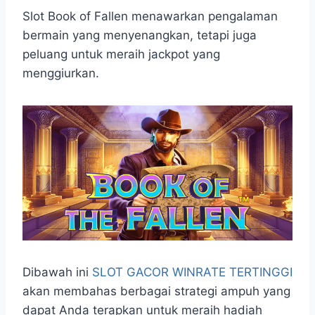
h
a
e
e
k
i
a
c
s
l
y
n
Slot Book of Fallen menawarkan pengalaman
t
e
s
e
p
e
bermain yang menyenangkan, tetapi juga
s
b
e
g
e
peluang untuk meraih jackpot yang
A
o
n
r
menggiurkan.
p
o
g
a
p
k
e
m
r
Dibawah ini
SLOT GACOR WINRATE TERTINGGI
akan membahas berbagai strategi ampuh yang
dapat Anda terapkan untuk meraih hadiah