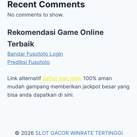
Recent Comments
No comments to show.
Rekomendasi Game Online
Terbaik
Bandar Fusototo Login
Prediksi Fusototo
Link alternatif
daftar dan login
100% aman
mudah gampang memberikan jackpot besar yang
bisa anda dapatkan di sini.
© 2026
SLOT GACOR WINRATE TERTINGGI