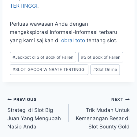
TERTINGGI
.
Perluas wawasan Anda dengan
mengeksplorasi informasi-informasi terbaru
yang kami sajikan di
obral toto
tentang slot.
Post
#
Jackpot di Slot Book of Fallen
#
Slot Book of Fallen
Tags:
#
SLOT GACOR WINRATE TERTINGGI
#
Slot Online
Post
PREVIOUS
NEXT
Strategi di Slot Big
Trik Mudah Untuk
navigation
Juan Yang Mengubah
Kemenangan Besar di
Nasib Anda
Slot Bounty Gold