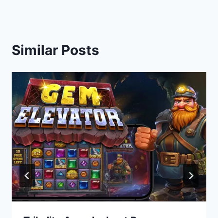
Similar Posts