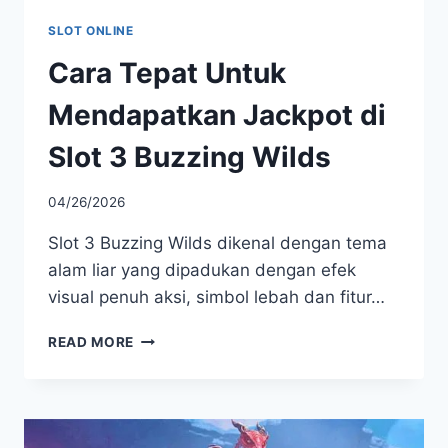
SLOT ONLINE
Cara Tepat Untuk
Mendapatkan Jackpot di
Slot 3 Buzzing Wilds
04/26/2026
Slot 3 Buzzing Wilds dikenal dengan tema
alam liar yang dipadukan dengan efek
visual penuh aksi, simbol lebah dan fitur…
CARA
READ MORE
TEPAT
UNTUK
MENDAPATKAN
JACKPOT
DI