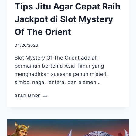
Tips Jitu Agar Cepat Raih
Jackpot di Slot Mystery
Of The Orient
04/26/2026
Slot Mystery Of The Orient adalah
permainan bertema Asia Timur yang
menghadirkan suasana penuh misteri,
simbol naga, lentera, dan elemen…
TIPS
READ MORE
JITU
AGAR
CEPAT
RAIH
JACKPOT
DI