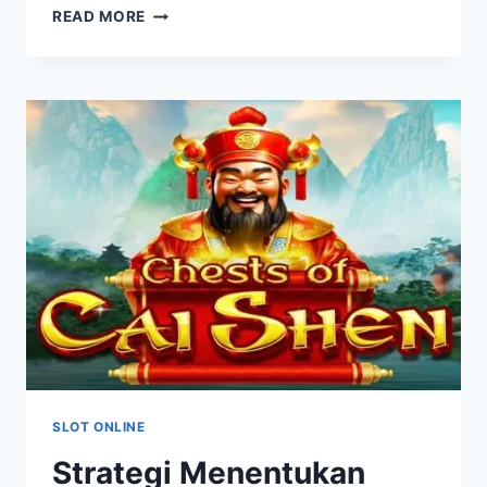
STRATEGI
READ MORE
BERMAIN
DI
SLOT
FIESTA
FORTUNE
AGAR
MUDAH
MAXWIN
SLOT ONLINE
Strategi Menentukan