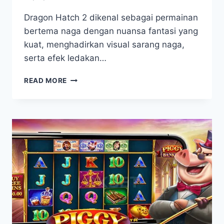
Dragon Hatch 2 dikenal sebagai permainan
bertema naga dengan nuansa fantasi yang
kuat, menghadirkan visual sarang naga,
serta efek ledakan…
STRATEGI
READ MORE
AMPUH
AGAR
JACKPOT
BERUNTUN
DI
SLOT
DRAGON
HATCH
2