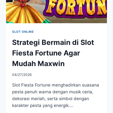
SLOT ONLINE
Strategi Bermain di Slot
Fiesta Fortune Agar
Mudah Maxwin
04/27/2026
Slot Fiesta Fortune menghadirkan suasana
pesta penuh warna dengan musik ceria,
dekorasi meriah, serta simbol dengan
karakter pesta yang energik….