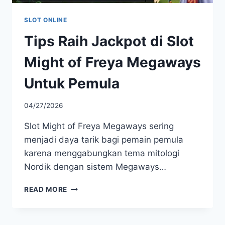
SLOT ONLINE
Tips Raih Jackpot di Slot
Might of Freya Megaways
Untuk Pemula
04/27/2026
Slot Might of Freya Megaways sering
menjadi daya tarik bagi pemain pemula
karena menggabungkan tema mitologi
Nordik dengan sistem Megaways…
TIPS
READ MORE
RAIH
JACKPOT
DI