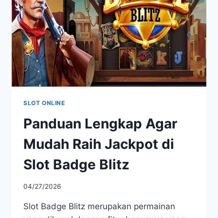
SHEN
SLOT ONLINE
Panduan Lengkap Agar
Mudah Raih Jackpot di
Slot Badge Blitz
04/27/2026
Slot Badge Blitz merupakan permainan