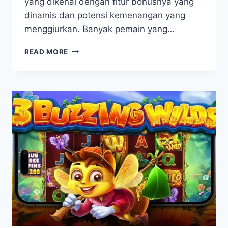
yang dikenal dengan fitur bonusnya yang
dinamis dan potensi kemenangan yang
menggiurkan. Banyak pemain yang…
PANDUAN
READ MORE
LENGKAP
AGAR
MUDAH
RAIH
JACKPOT
DI
SLOT
BADGE
BLITZ