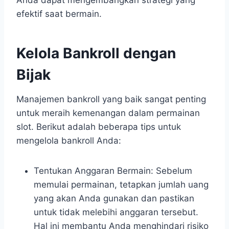
Anda dapat mengembangkan strategi yang
efektif saat bermain.
Kelola Bankroll dengan
Bijak
Manajemen bankroll yang baik sangat penting
untuk meraih kemenangan dalam permainan
slot. Berikut adalah beberapa tips untuk
mengelola bankroll Anda:
Tentukan Anggaran Bermain: Sebelum
memulai permainan, tetapkan jumlah uang
yang akan Anda gunakan dan pastikan
untuk tidak melebihi anggaran tersebut.
Hal ini membantu Anda menghindari risiko