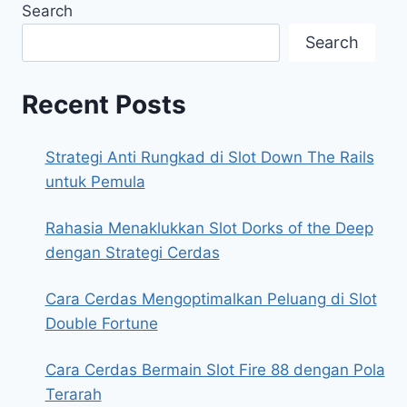
Search
Search
Recent Posts
Strategi Anti Rungkad di Slot Down The Rails
untuk Pemula
Rahasia Menaklukkan Slot Dorks of the Deep
dengan Strategi Cerdas
Cara Cerdas Mengoptimalkan Peluang di Slot
Double Fortune
Cara Cerdas Bermain Slot Fire 88 dengan Pola
Terarah