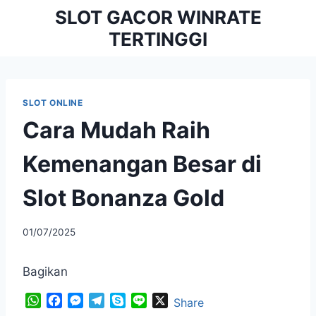
Skip
SLOT GACOR WINRATE
to
TERTINGGI
content
SLOT ONLINE
Cara Mudah Raih
Kemenangan Besar di
Slot Bonanza Gold
By
01/07/2025
adminyuershuang
Bagikan
W
F
M
T
S
L
X
Share