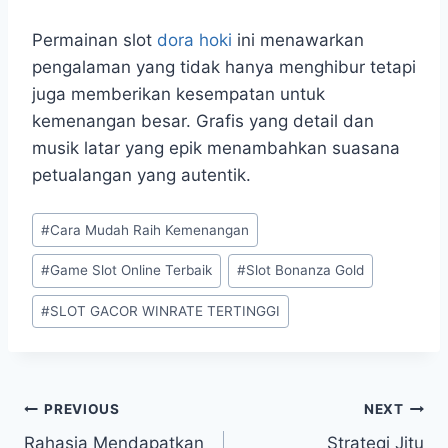
Permainan slot
dora hoki
ini menawarkan
pengalaman yang tidak hanya menghibur tetapi
juga memberikan kesempatan untuk
kemenangan besar. Grafis yang detail dan
musik latar yang epik menambahkan suasana
petualangan yang autentik.
Post
#
Cara Mudah Raih Kemenangan
Tags:
#
Game Slot Online Terbaik
#
Slot Bonanza Gold
#
SLOT GACOR WINRATE TERTINGGI
Post
PREVIOUS
NEXT
Rahasia Mendapatkan
Strategi Jitu