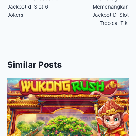
navigation
Jackpot di Slot 6
Memenangkan
Jokers
Jackpot Di Slot
Tropical Tiki
Similar Posts