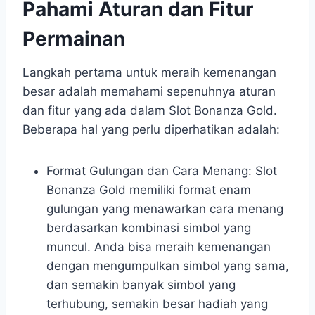
Pahami Aturan dan Fitur
Permainan
Langkah pertama untuk meraih kemenangan
besar adalah memahami sepenuhnya aturan
dan fitur yang ada dalam Slot Bonanza Gold.
Beberapa hal yang perlu diperhatikan adalah:
Format Gulungan dan Cara Menang: Slot
Bonanza Gold memiliki format enam
gulungan yang menawarkan cara menang
berdasarkan kombinasi simbol yang
muncul. Anda bisa meraih kemenangan
dengan mengumpulkan simbol yang sama,
dan semakin banyak simbol yang
terhubung, semakin besar hadiah yang