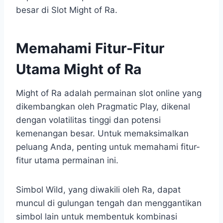
besar di Slot Might of Ra.
Memahami Fitur-Fitur
Utama Might of Ra
Might of Ra adalah permainan slot online yang
dikembangkan oleh Pragmatic Play, dikenal
dengan volatilitas tinggi dan potensi
kemenangan besar. Untuk memaksimalkan
peluang Anda, penting untuk memahami fitur-
fitur utama permainan ini.
Simbol Wild, yang diwakili oleh Ra, dapat
muncul di gulungan tengah dan menggantikan
simbol lain untuk membentuk kombinasi