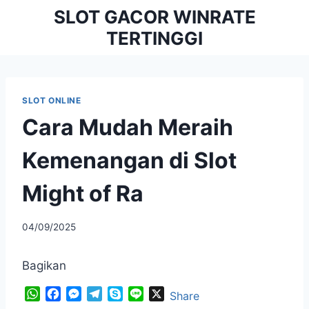
Skip
SLOT GACOR WINRATE
to
TERTINGGI
content
SLOT ONLINE
Cara Mudah Meraih
Kemenangan di Slot
Might of Ra
By
04/09/2025
adminyuershuang
Bagikan
W
F
M
T
S
L
X
Share