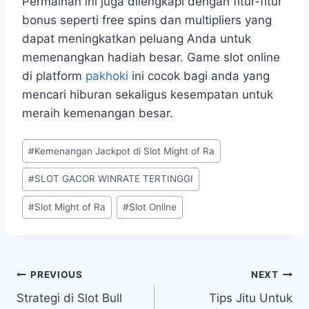
Permainan ini juga dilengkapi dengan fitur-fitur
bonus seperti free spins dan multipliers yang
dapat meningkatkan peluang Anda untuk
memenangkan hadiah besar. Game slot online
di platform
pakhoki
ini cocok bagi anda yang
mencari hiburan sekaligus kesempatan untuk
meraih kemenangan besar.
Post
#
Kemenangan Jackpot di Slot Might of Ra
Tags:
#
SLOT GACOR WINRATE TERTINGGI
#
Slot Might of Ra
#
Slot Online
Post
PREVIOUS
NEXT
Strategi di Slot Bull
Tips Jitu Untuk
navigation