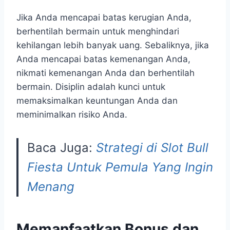
Jika Anda mencapai batas kerugian Anda,
berhentilah bermain untuk menghindari
kehilangan lebih banyak uang. Sebaliknya, jika
Anda mencapai batas kemenangan Anda,
nikmati kemenangan Anda dan berhentilah
bermain. Disiplin adalah kunci untuk
memaksimalkan keuntungan Anda dan
meminimalkan risiko Anda.
Baca Juga:
Strategi di Slot Bull
Fiesta Untuk Pemula Yang Ingin
Menang
Memanfaatkan Bonus dan