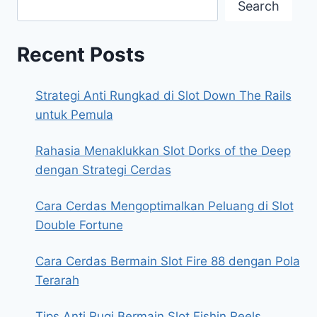
Search
Recent Posts
Strategi Anti Rungkad di Slot Down The Rails
untuk Pemula
Rahasia Menaklukkan Slot Dorks of the Deep
dengan Strategi Cerdas
Cara Cerdas Mengoptimalkan Peluang di Slot
Double Fortune
Cara Cerdas Bermain Slot Fire 88 dengan Pola
Terarah
Tips Anti Rugi Bermain Slot Fishin Reels