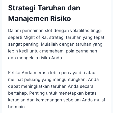
Strategi Taruhan dan
Manajemen Risiko
Dalam permainan slot dengan volatilitas tinggi
seperti Might of Ra, strategi taruhan yang tepat
sangat penting. Mulailah dengan taruhan yang
lebih kecil untuk memahami pola permainan
dan mengelola risiko Anda.
Ketika Anda merasa lebih percaya diri atau
melihat peluang yang menguntungkan, Anda
dapat meningkatkan taruhan Anda secara
bertahap. Penting untuk menetapkan batas
kerugian dan kemenangan sebelum Anda mulai
bermain.