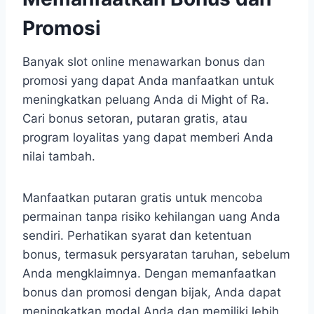
Promosi
Banyak slot online menawarkan bonus dan
promosi yang dapat Anda manfaatkan untuk
meningkatkan peluang Anda di Might of Ra.
Cari bonus setoran, putaran gratis, atau
program loyalitas yang dapat memberi Anda
nilai tambah.
Manfaatkan putaran gratis untuk mencoba
permainan tanpa risiko kehilangan uang Anda
sendiri. Perhatikan syarat dan ketentuan
bonus, termasuk persyaratan taruhan, sebelum
Anda mengklaimnya. Dengan memanfaatkan
bonus dan promosi dengan bijak, Anda dapat
meningkatkan modal Anda dan memiliki lebih