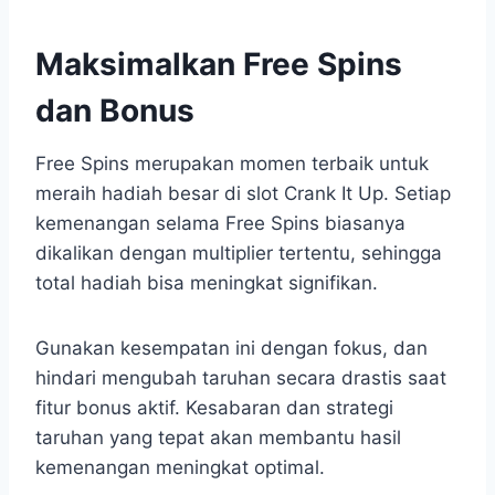
Maksimalkan Free Spins
dan Bonus
Free Spins merupakan momen terbaik untuk
meraih hadiah besar di slot Crank It Up. Setiap
kemenangan selama Free Spins biasanya
dikalikan dengan multiplier tertentu, sehingga
total hadiah bisa meningkat signifikan.
Gunakan kesempatan ini dengan fokus, dan
hindari mengubah taruhan secara drastis saat
fitur bonus aktif. Kesabaran dan strategi
taruhan yang tepat akan membantu hasil
kemenangan meningkat optimal.