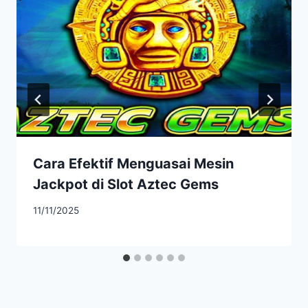
Cara Efektif Menguasai Mesin
Jackpot di Slot Aztec Gems
11/11/2025