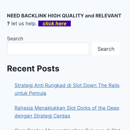
NEED BACKLINK HIGH QUALITY and RELEVANT
?
let us help.
click here
Search
Search
Recent Posts
Strategi Anti Rungkad di Slot Down The Rails
untuk Pemula
Rahasia Menaklukkan Slot Dorks of the Deep
dengan Strategi Cerdas