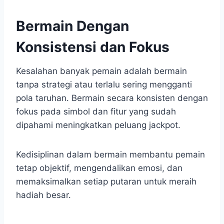
Bermain Dengan
Konsistensi dan Fokus
Kesalahan banyak pemain adalah bermain
tanpa strategi atau terlalu sering mengganti
pola taruhan. Bermain secara konsisten dengan
fokus pada simbol dan fitur yang sudah
dipahami meningkatkan peluang jackpot.
Kedisiplinan dalam bermain membantu pemain
tetap objektif, mengendalikan emosi, dan
memaksimalkan setiap putaran untuk meraih
hadiah besar.