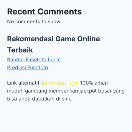
Recent Comments
No comments to show.
Rekomendasi Game Online
Terbaik
Bandar Fusototo Login
Prediksi Fusototo
Link alternatif
daftar dan login
100% aman
mudah gampang memberikan jackpot besar yang
bisa anda dapatkan di sini.