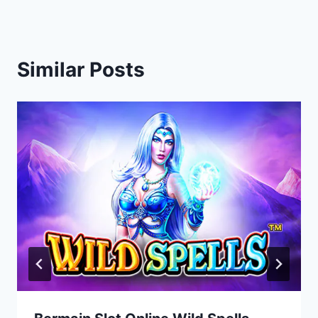
Similar Posts