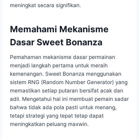
meningkat secara signifikan.
Memahami Mekanisme
Dasar Sweet Bonanza
Pemahaman mekanisme dasar permainan
menjadi langkah pertama untuk meraih
kemenangan. Sweet Bonanza menggunakan
sistem RNG (Random Number Generator) yang
memastikan setiap putaran bersifat acak dan
adil. Mengetahui hal ini membuat pemain sadar
bahwa tidak ada pola pasti untuk menang,
tetapi strategi yang tepat tetap dapat
meningkatkan peluang maxwin.