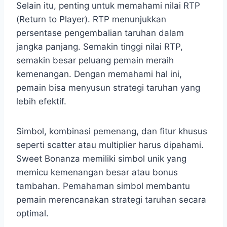
Selain itu, penting untuk memahami nilai RTP
(Return to Player). RTP menunjukkan
persentase pengembalian taruhan dalam
jangka panjang. Semakin tinggi nilai RTP,
semakin besar peluang pemain meraih
kemenangan. Dengan memahami hal ini,
pemain bisa menyusun strategi taruhan yang
lebih efektif.
Simbol, kombinasi pemenang, dan fitur khusus
seperti scatter atau multiplier harus dipahami.
Sweet Bonanza memiliki simbol unik yang
memicu kemenangan besar atau bonus
tambahan. Pemahaman simbol membantu
pemain merencanakan strategi taruhan secara
optimal.