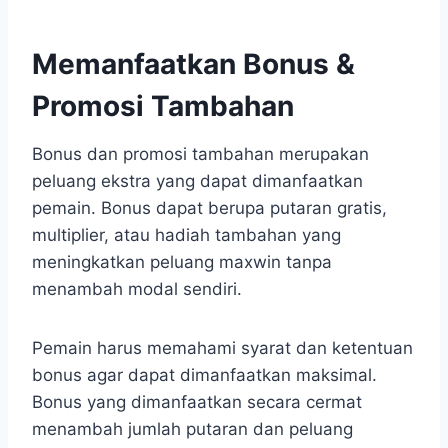
Memanfaatkan Bonus &
Promosi Tambahan
Bonus dan promosi tambahan merupakan
peluang ekstra yang dapat dimanfaatkan
pemain. Bonus dapat berupa putaran gratis,
multiplier, atau hadiah tambahan yang
meningkatkan peluang maxwin tanpa
menambah modal sendiri.
Pemain harus memahami syarat dan ketentuan
bonus agar dapat dimanfaatkan maksimal.
Bonus yang dimanfaatkan secara cermat
menambah jumlah putaran dan peluang