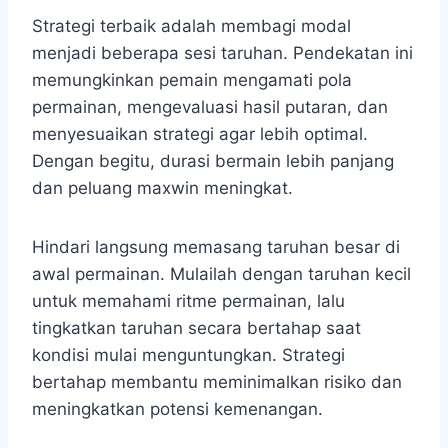
Strategi terbaik adalah membagi modal
menjadi beberapa sesi taruhan. Pendekatan ini
memungkinkan pemain mengamati pola
permainan, mengevaluasi hasil putaran, dan
menyesuaikan strategi agar lebih optimal.
Dengan begitu, durasi bermain lebih panjang
dan peluang maxwin meningkat.
Hindari langsung memasang taruhan besar di
awal permainan. Mulailah dengan taruhan kecil
untuk memahami ritme permainan, lalu
tingkatkan taruhan secara bertahap saat
kondisi mulai menguntungkan. Strategi
bertahap membantu meminimalkan risiko dan
meningkatkan potensi kemenangan.