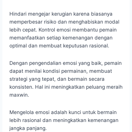
Hindari mengejar kerugian karena biasanya
memperbesar risiko dan menghabiskan modal
lebih cepat. Kontrol emosi membantu pemain
memanfaatkan setiap kemenangan dengan
optimal dan membuat keputusan rasional.
Dengan pengendalian emosi yang baik, pemain
dapat menilai kondisi permainan, membuat
strategi yang tepat, dan bermain secara
konsisten. Hal ini meningkatkan peluang meraih
maxwin.
Mengelola emosi adalah kunci untuk bermain
lebih rasional dan meningkatkan kemenangan
jangka panjang.