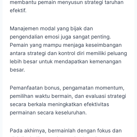
membantu pemain menyusun strategi taruhan
efektif.
Manajemen modal yang bijak dan
pengendalian emosi juga sangat penting.
Pemain yang mampu menjaga keseimbangan
antara strategi dan kontrol diri memiliki peluang
lebih besar untuk mendapatkan kemenangan
besar.
Pemanfaatan bonus, pengamatan momentum,
pemilihan waktu bermain, dan evaluasi strategi
secara berkala meningkatkan efektivitas
permainan secara keseluruhan.
Pada akhirnya, bermainlah dengan fokus dan