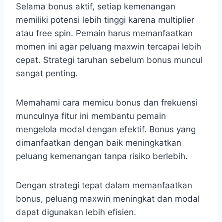
Selama bonus aktif, setiap kemenangan
memiliki potensi lebih tinggi karena multiplier
atau free spin. Pemain harus memanfaatkan
momen ini agar peluang maxwin tercapai lebih
cepat. Strategi taruhan sebelum bonus muncul
sangat penting.
Memahami cara memicu bonus dan frekuensi
munculnya fitur ini membantu pemain
mengelola modal dengan efektif. Bonus yang
dimanfaatkan dengan baik meningkatkan
peluang kemenangan tanpa risiko berlebih.
Dengan strategi tepat dalam memanfaatkan
bonus, peluang maxwin meningkat dan modal
dapat digunakan lebih efisien.