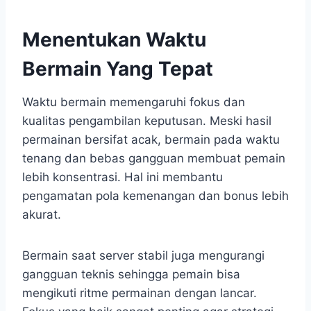
Menentukan Waktu
Bermain Yang Tepat
Waktu bermain memengaruhi fokus dan
kualitas pengambilan keputusan. Meski hasil
permainan bersifat acak, bermain pada waktu
tenang dan bebas gangguan membuat pemain
lebih konsentrasi. Hal ini membantu
pengamatan pola kemenangan dan bonus lebih
akurat.
Bermain saat server stabil juga mengurangi
gangguan teknis sehingga pemain bisa
mengikuti ritme permainan dengan lancar.