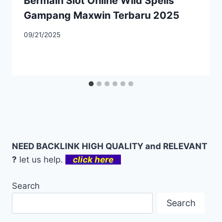
Bermain Slot Online Wild Spells
Gampang Maxwin Terbaru 2025
09/21/2025
NEED BACKLINK HIGH QUALITY and RELEVANT
?
let us help.
click here
Search
Search