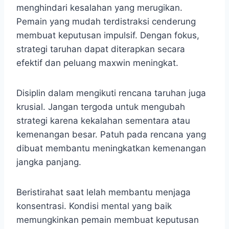
menghindari kesalahan yang merugikan.
Pemain yang mudah terdistraksi cenderung
membuat keputusan impulsif. Dengan fokus,
strategi taruhan dapat diterapkan secara
efektif dan peluang maxwin meningkat.
Disiplin dalam mengikuti rencana taruhan juga
krusial. Jangan tergoda untuk mengubah
strategi karena kekalahan sementara atau
kemenangan besar. Patuh pada rencana yang
dibuat membantu meningkatkan kemenangan
jangka panjang.
Beristirahat saat lelah membantu menjaga
konsentrasi. Kondisi mental yang baik
memungkinkan pemain membuat keputusan