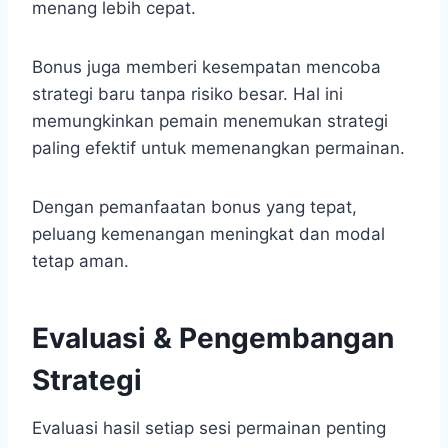
menang lebih cepat.
Bonus juga memberi kesempatan mencoba
strategi baru tanpa risiko besar. Hal ini
memungkinkan pemain menemukan strategi
paling efektif untuk memenangkan permainan.
Dengan pemanfaatan bonus yang tepat,
peluang kemenangan meningkat dan modal
tetap aman.
Evaluasi & Pengembangan
Strategi
Evaluasi hasil setiap sesi permainan penting